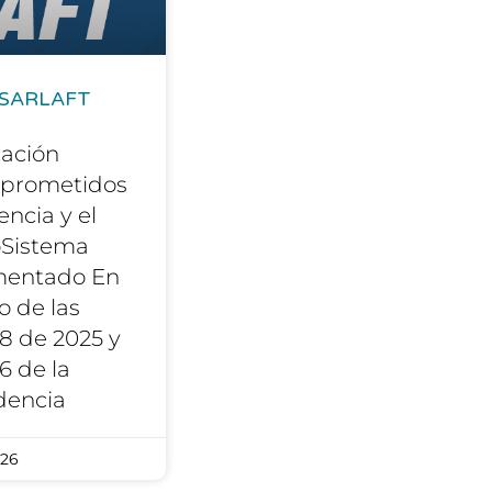
n SARLAFT
ación
prometidos
encia y el
Sistema
mentado En
 de las
8 de 2025 y
6 de la
dencia
026