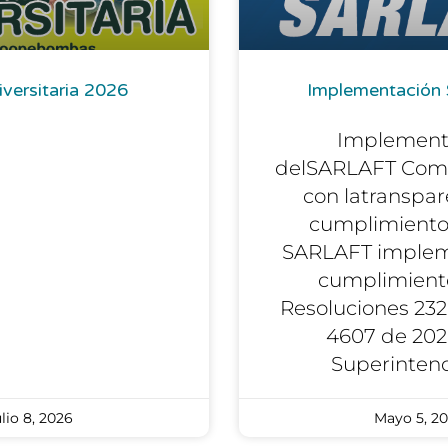
iversitaria 2026
Implementació
Implement
delSARLAFT Com
con latranspar
cumplimiento
SARLAFT imple
cumplimiento
Resoluciones 232
4607 de 202
Superinten
lio 8, 2026
Mayo 5, 2