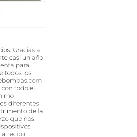
cios.
Gracias al
te casi un año
ienta para
de todos los
opebombas.com
 con todo el
ínimo
es diferentes
etrimento de la
erzo que nos
ispositivos
a recibir