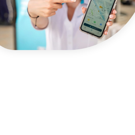
Línea de tiempo
empresarial
1
primer
La Cooperativa d
xito de Belén
pasajeros tipo tax
Doctor Jorge Le