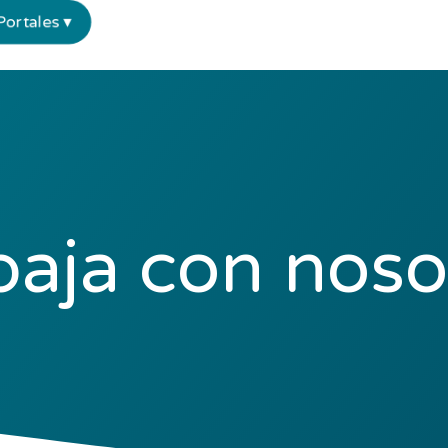
Portales ▾
baja con noso