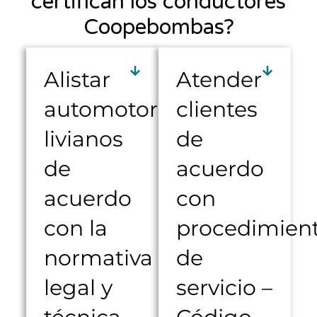
certifican los conductores
Coopebombas?
Alistar
Atender
automotores
clientes
livianos
de
de
acuerdo
acuerdo
con
con la
procedimien
normativa
de
legal y
servicio –